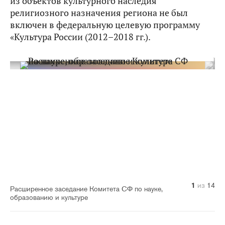
из объектов культурного наследия
религиозного назначения региона не был
включен в федеральную целевую программу
«Культура России (2012–2018 гг.).
10
14
11
12
13
1
2
3
4
5
6
7
8
9
из
из
из
из
из
из
из
из
из
из
из
из
из
из
14
14
14
14
14
14
14
14
14
14
14
14
14
14
Расширенное заседание Комитета СФ по науке,
образованию и культуре